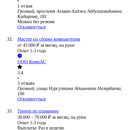
•
1
отзыв
Грозный, проспект Ахмат-Хаджи Абдулхамидовича
Кадырова, 181
Можно без резюме
Откликнуться
Мастер по сборке компьютеров
от
45 000
₽
за месяц,
на руки
Опыт 1-3 года
ООО
КомпАС
3.4
•
3
отзыва
Грозный, улица Нурсултана Абишевича Назарбаева,
106
Откликнуться
Тренер по плаванию
30 000
–
70 000
₽
за месяц,
на руки
Опыт 1-3 года
Выплаты: Раз в неделю