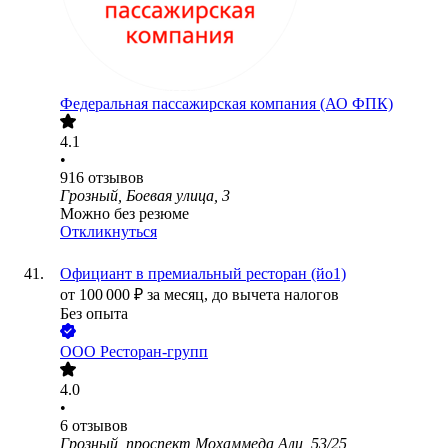
Федеральная пассажирская компания (АО ФПК)
4.1
•
916
отзывов
Грозный, Боевая улица, 3
Можно без резюме
Откликнуться
Официант в премиальный ресторан (йо1)
от
100 000
₽
за месяц,
до вычета налогов
Без опыта
ООО
Ресторан-групп
4.0
•
6
отзывов
Грозный, проспект Мохаммеда Али, 53/25