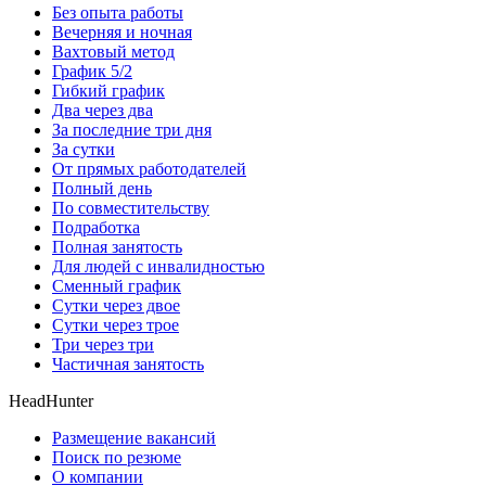
Без опыта работы
Вечерняя и ночная
Вахтовый метод
График 5/2
Гибкий график
Два через два
За последние три дня
За сутки
От прямых работодателей
Полный день
По совместительству
Подработка
Полная занятость
Для людей с инвалидностью
Сменный график
Сутки через двое
Сутки через трое
Три через три
Частичная занятость
HeadHunter
Размещение вакансий
Поиск по резюме
О компании