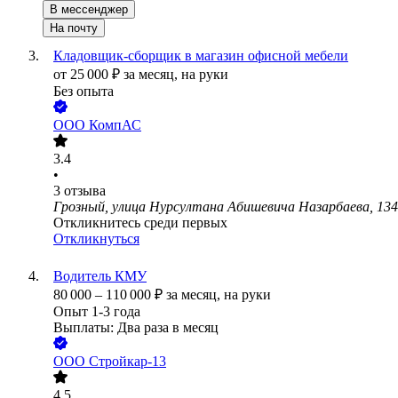
В мессенджер
На почту
Кладовщик-сборщик в магазин офисной мебели
от
25 000
₽
за месяц,
на руки
Без опыта
ООО
КомпАС
3.4
•
3
отзыва
Грозный, улица Нурсултана Абишевича Назарбаева, 134
Откликнитесь среди первых
Откликнуться
Водитель КМУ
80 000
–
110 000
₽
за месяц,
на руки
Опыт 1-3 года
Выплаты: Два раза в месяц
ООО
Стройкар-13
4.5