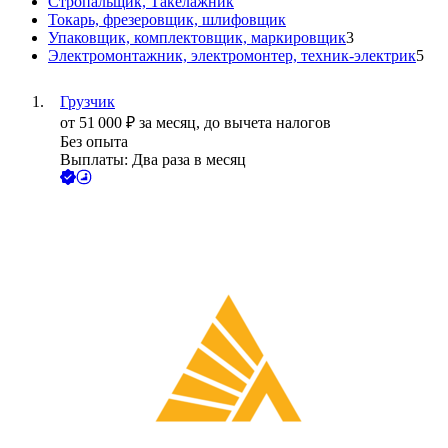
Стропальщик, Такелажник
Токарь, фрезеровщик, шлифовщик
Упаковщик, комплектовщик, маркировщик
3
Электромонтажник, электромонтер, техник-электрик
5
Грузчик
от
51 000
₽
за месяц,
до вычета налогов
Без опыта
Выплаты: Два раза в месяц