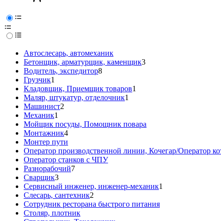
Автослесарь, автомеханик
Бетонщик, арматурщик, каменщик
3
Водитель, экспедитор
8
Грузчик
1
Кладовщик, Приемщик товаров
1
Маляр, штукатур, отделочник
1
Машинист
2
Механик
1
Мойщик посуды, Помощник повара
Монтажник
4
Монтер пути
Оператор производственной линии, Кочегар/Оператор ко
Оператор станков с ЧПУ
Разнорабочий
7
Сварщик
3
Сервисный инженер, инженер-механик
1
Слесарь, сантехник
2
Сотрудник ресторана быстрого питания
Столяр, плотник