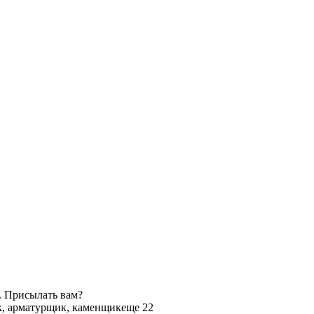
. Присылать вам?
, арматурщик, каменщик
еще 22