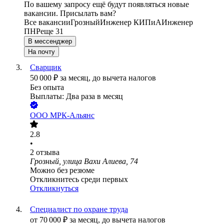
По вашему запросу ещё будут появляться новые
вакансии. Присылать вам?
Все вакансии
Грозный
Инженер КИПиА
Инженер
ПНР
еще 31
В мессенджер
На почту
Сварщик
50 000
₽
за месяц,
до вычета налогов
Без опыта
Выплаты: Два раза в месяц
ООО
МРК-Альянс
2.8
•
2
отзыва
Грозный, улица Вахи Алиева, 74
Можно без резюме
Откликнитесь среди первых
Откликнуться
Специалист по охране труда
от
70 000
₽
за месяц,
до вычета налогов