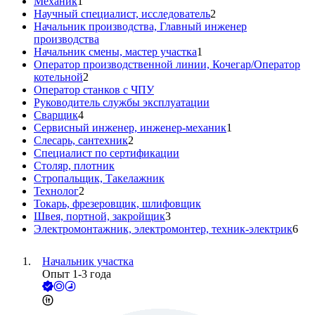
Механик
1
Научный специалист, исследователь
2
Начальник производства, Главный инженер
производства
Начальник смены, мастер участка
1
Оператор производственной линии, Кочегар/Оператор
котельной
2
Оператор станков с ЧПУ
Руководитель службы эксплуатации
Сварщик
4
Сервисный инженер, инженер-механик
1
Слесарь, сантехник
2
Специалист по сертификации
Столяр, плотник
Стропальщик, Такелажник
Технолог
2
Токарь, фрезеровщик, шлифовщик
Швея, портной, закройщик
3
Электромонтажник, электромонтер, техник-электрик
6
Начальник участка
Опыт 1-3 года