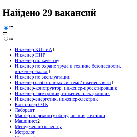
Найдено 29 вакансий
Инженер КИПиА
1
Инженер ПНР
Инженер по качеству
Инженер по охране труда и технике безопасности,
инженер-эколог
1
Инженер по эксплуатации
Инженер слаботочных систем/Инженер связи
1
Инженер-конструктор, инженер-проектировщик
Инженер-электроник, инженер-электронщик
Инженер-энергетик, инженер-электрик
Контролёр ОТК
Лаборант
Мастер по ремонту оборудования, техники
Машинист
2
Менеджер по качеству
Метролог