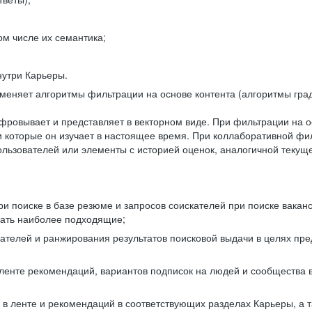
ом числе их семантика;
нутри Карьеры.
еняет алгоритмы фильтрации на основе контента (алгоритмы град
фровывает и представляет в векторном виде. При фильтрации на о
ли которые он изучает в настоящее время. При коллаборативной ф
льзователей или элементы с историей оценок, аналогичной текущ
и поиске в базе резюме и запросов соискателей при поиске вакан
рать наиболее подходящие;
одателей и ранжирования результатов поисковой выдачи в целях п
 ленте рекомендаций, вариантов подписок на людей и сообщества 
 в ленте и рекомендаций в соответствующих разделах Карьеры, а