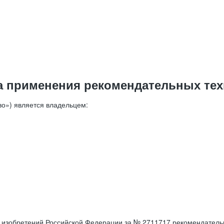
а применения рекомендательных тех
о») является владельцем:
е изобретений Российской Федерации за № 2711717 рекомендатель