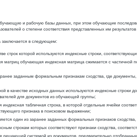
бучающую и рабочую базы данных, при этом обучающие последов
ователей о степени соответствия представленных им результатов 
 заключается в следующем:
ве строк которой используются индексные строки, соответствующ
ия матриц обучающая индексная матрица сжимается с частичной п
аранее заданным формальным признакам сходства, где документы,
ой в качестве исходных данных используются индексные строки д
ователей для документов из обучающей группы;
индексная табличная строка, в которой отдельные ячейки соответ
тствующего признака в поисковом выражении;
ляется один из заранее заданных формальных признаков сходства
ксным строкам которых соответствуют признаки сходства, соотве
е решающей системой из документов, предварительно отобранных 