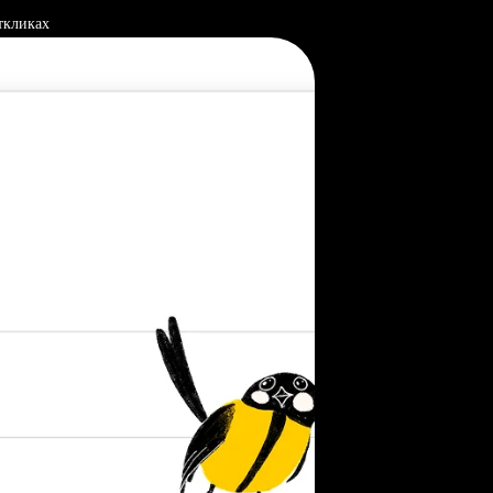
ткликах