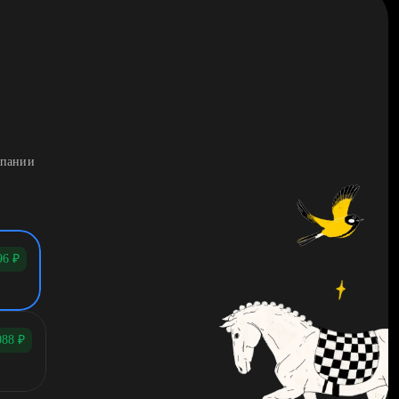
мпании
96
₽
088
₽