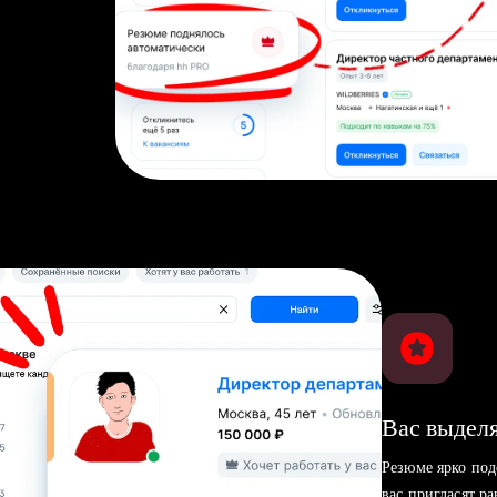
Вас выделя
Резюме ярко под
вас пригласят р