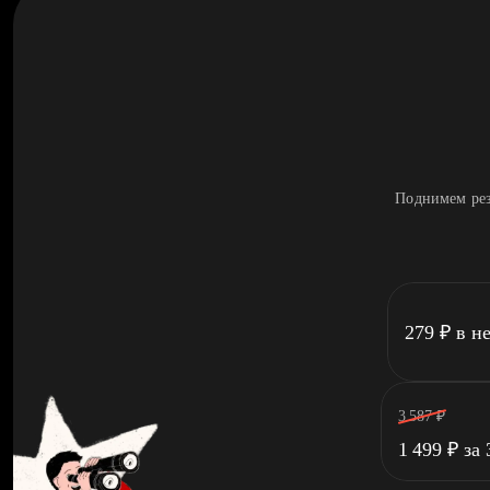
Поднимем рез
279
₽
в н
3 587
₽
1 499
₽
за 