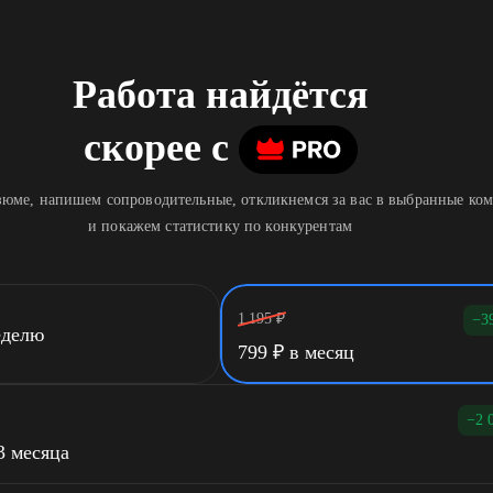
Работа найдётся
скорее
c
юме, напишем сопроводительные, откликнемся за вас в выбранные ко
и покажем статистику по конкурентам
1 195
₽
−3
еделю
799
₽
в месяц
−2 
3 месяца