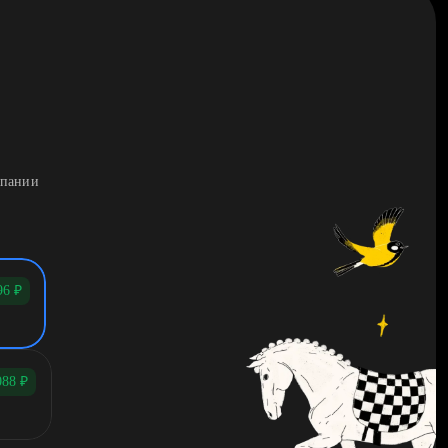
мпании
96
₽
088
₽