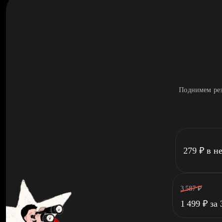
Поднимем рез
279
₽
в н
3 587
₽
1 499
₽
за 