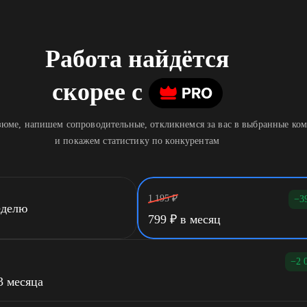
Работа найдётся
скорее
c
юме, напишем сопроводительные, откликнемся за вас в выбранные ко
и покажем статистику по конкурентам
1 195
₽
−3
еделю
799
₽
в месяц
−2 
3 месяца