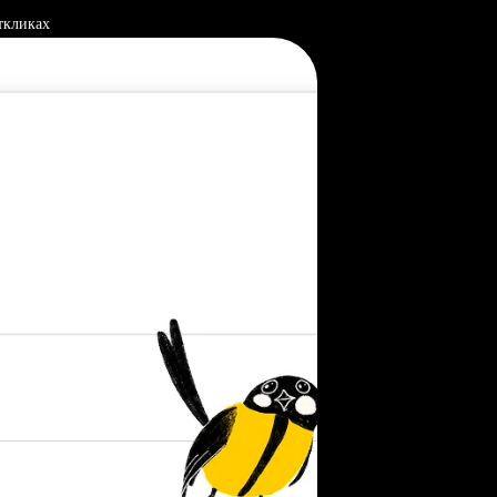
ткликах