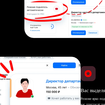
Вас выделя
Резюме ярко под
вас пригласят р